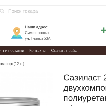
+
Наши адрес:
Симферополь
ул. Глинки 53А
пт и поставки
Контакты
Скачать прайс
омфорт(12 кг)
Сазиласт 
двухкомпо
полиурета