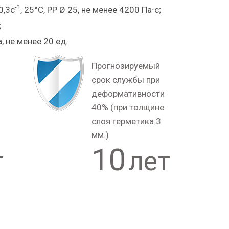
-1
0,3с
, 25°С, PP Ø 25, не менее 4200 Па∙с;
;
, не менее 20 ед.
Прогнозируемый
срок службы при
деформативности
40% (при толщине
слоя герметика 3
мм.)
10
т
лет