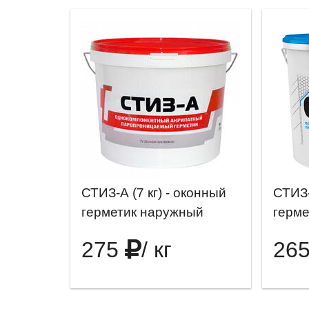
СТИЗ-А (7 кг) - оконный
СТИЗ-
герметик наружный
герме
275
/ кг
26