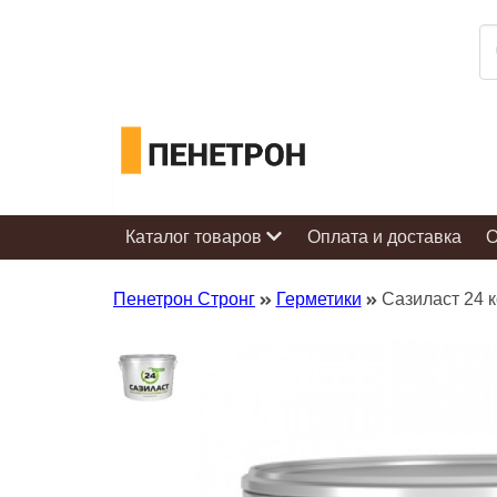
Каталог товаров
Оплата и доставка
О
Пенетрон Стронг
Герметики
Сазиласт 24 к