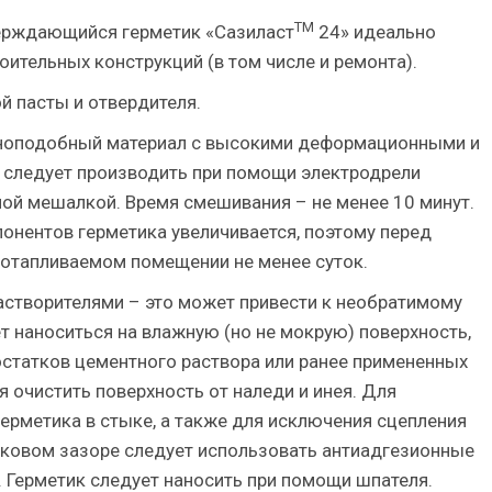
TM
ерждающийся герметик «Сазиласт
24» идеально
ительных конструкций (в том числе и ремонта).
й пасты и отвердителя.
иноподобный материал с высокими деформационными и
следует производить при помощи электродрели
ой мешалкой. Время смешивания – не менее 10 минут.
понентов герметика увеличивается, поэтому перед
 отапливаемом помещении не менее суток.
астворителями – это может привести к необратимому
т наноситься на влажную (но не мокрую) поверхность,
остатков цементного раствора или ранее примененных
я очистить поверхность от наледи и инея. Для
рметика в стыке, а также для исключения сцепления
ыковом зазоре следует использовать антиадгезионные
. Герметик следует наносить при помощи шпателя.