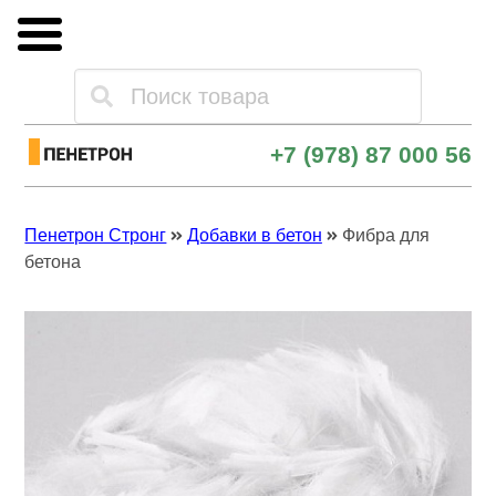
Каталог товаров
+7 (978) 87 000 56
Оплата и доставка
Пенетрон Стронг
Добавки в бетон
Фибра для
Опт и поставки
бетона
Контакты
Скачать прайс