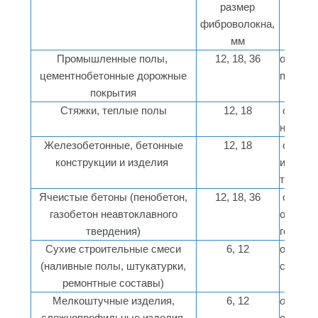
размер
фиброволокна,
мм
Промышленные полы,
12, 18, 36
от 1 кг 
цементнобетонные дорожные
прочнос
покрытия
Стяжки, теплые полы
12, 18
от 0,9 д
необхо
Железобетонные, бетонные
12, 18
от 0,9 к
конструкции и изделия
издели
трещин
Ячеистые бетоны (пенобетон,
12, 18, 36
от 0,6 к
газобетон неавтоклавного
от нео
твердения)
готовог
Сухие строительные смеси
6, 12
от 1 кг 
(наливные полы, штукатурки,
строите
ремонтные составы)
Мелкоштучные изделия,
6, 12
от 0,9 
сложнопрофильные изделия,
от пара