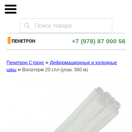
Каталог товаров
+7 (978) 87 000 56
Оплата и доставка
Пенетрон Стронг
Деформационные и холодные
Опт и поставки
швы
Вилатерм 20 спл (упак. 360 м)
Контакты
Скачать прайс