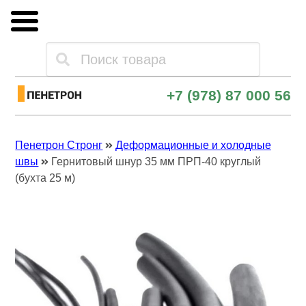
Каталог товаров
+7 (978) 87 000 56
Оплата и доставка
Пенетрон Стронг
Деформационные и холодные
Опт и поставки
швы
Гернитовый шнур 35 мм ПРП-40 круглый
(бухта 25 м)
Контакты
Скачать прайс