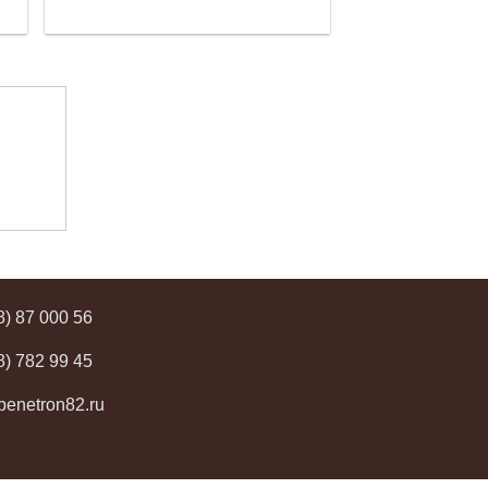
8) 87 000 56
8) 782 99 45
enetron82.ru