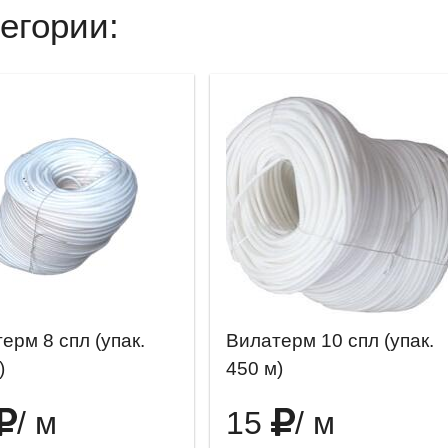
егории:
ерм 8 спл (упак.
Вилатерм 10 спл (упак.
)
450 м)
/ м
15
/ м