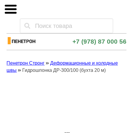
Каталог товаров
+7 (978) 87 000 56
Оплата и доставка
Пенетрон Стронг
Деформационные и холодные
Опт и поставки
швы
Гидрошпонка ДР-300/100 (бухта 20 м)
Контакты
Скачать прайс